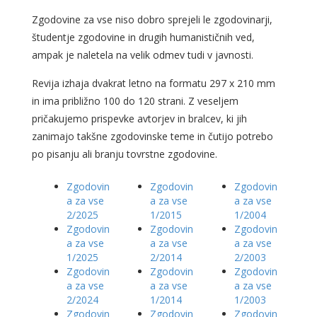
Zgodovine za vse niso dobro sprejeli le zgodovinarji,
študentje zgodovine in drugih humanističnih ved,
ampak je naletela na velik odmev tudi v javnosti.
Revija izhaja dvakrat letno na formatu 297 x 210 mm
in ima približno 100 do 120 strani. Z veseljem
pričakujemo prispevke avtorjev in bralcev, ki jih
zanimajo takšne zgodovinske teme in čutijo potrebo
po pisanju ali branju tovrstne zgodovine.
Zgodovin
Zgodovin
Zgodovin
a za vse
a za vse
a za vse
2/2025
1/2015
1/2004
Zgodovin
Zgodovin
Zgodovin
a za vse
a za vse
a za vse
1/2025
2/2014
2/2003
Zgodovin
Zgodovin
Zgodovin
a za vse
a za vse
a za vse
2/2024
1/2014
1/2003
Zgodovin
Zgodovin
Zgodovin