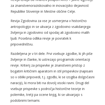
za znanstvenoraziskovalno in inovacijsko dejavnost
Republike Slovenije in Mestne občine Celje.
Revija Zgodovina za vse je usmerjena v historično
antropologijo in se ukvarja z zgodovino vsakdanjega
življenja in zgodovino od spodaj ali zgodovino malih
ljudi. Posebna odlika revije je povratek k
pripovedništvu.
Razdeljena je v tri dele. Prvi vsebuje zgodbe, ki jih piše
življenje in članke, ki ustrezajo programski orientaciji
revije. Kriterij za prispevke je znanstveni pristop z
bogatim kritičnim aparatom in stil prispevkov (napisani
so v obliki pripovedi, t.j. zgodbi, ki se izogiba dolgočasni
naraciji), ki mora biti na dovolj visoki ravni. Drugi del
vsebuje prispevke s področja historične teorije in
polemike, tretji pa ocene knjig, ki se ukvarjajo s
podobnimi temami.