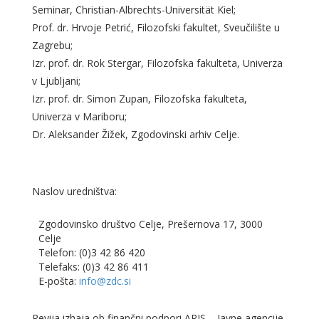
Seminar, Christian-Albrechts-Universität Kiel;
Prof. dr. Hrvoje Petrić, Filozofski fakultet, Sveučilište u
Zagrebu;
Izr. prof. dr. Rok Stergar, Filozofska fakulteta, Univerza
v Ljubljani;
Izr. prof. dr. Simon Zupan, Filozofska fakulteta,
Univerza v Mariboru;
Dr. Aleksander Žižek, Zgodovinski arhiv Celje.
Naslov uredništva:
Zgodovinsko društvo Celje, Prešernova 17, 3000
Celje
Telefon: (0)3 42 86 420
Telefaks: (0)3 42 86 411
E-pošta:
info@zdc.si
Revija izhaja ob finančni podpori ARIS – Javne agencije