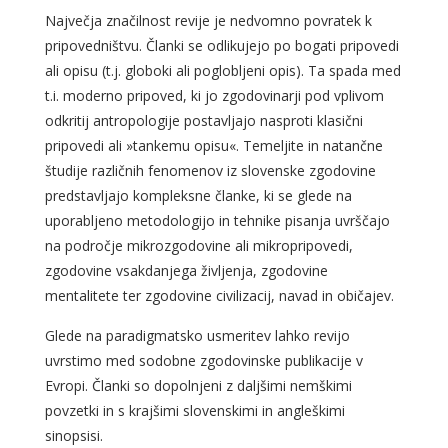
Največja značilnost revije je nedvomno povratek k
pripovedništvu. Članki se odlikujejo po bogati pripovedi
ali opisu (t.j. globoki ali poglobljeni opis). Ta spada med
t.i. moderno pripoved, ki jo zgodovinarji pod vplivom
odkritij antropologije postavljajo nasproti klasični
pripovedi ali »tankemu opisu«. Temeljite in natančne
študije različnih fenomenov iz slovenske zgodovine
predstavljajo kompleksne članke, ki se glede na
uporabljeno metodologijo in tehnike pisanja uvrščajo
na področje mikrozgodovine ali mikropripovedi,
zgodovine vsakdanjega življenja, zgodovine
mentalitete ter zgodovine civilizacij, navad in običajev.
Glede na paradigmatsko usmeritev lahko revijo
uvrstimo med sodobne zgodovinske publikacije v
Evropi. Članki so dopolnjeni z daljšimi nemškimi
povzetki in s krajšimi slovenskimi in angleškimi
sinopsisi.