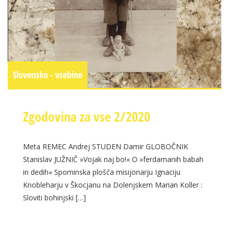
Slovensko - vsebine
Zgodovina za vse 2/2020
Meta REMEC Andrej STUDEN Damir GLOBOČNIK
Stanislav JUŽNIČ »Vojak naj bo!« O »ferdamanih babah
in dedih« Spominska plošča misijonarju Ignaciju
Knobleharju v Škocjanu na Dolenjskem Marian Koller :
Sloviti bohinjski […]