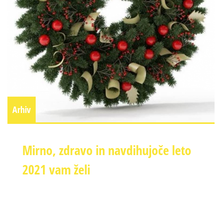
Arhiv
Mirno, zdravo in navdihujoče leto
2021 vam želi