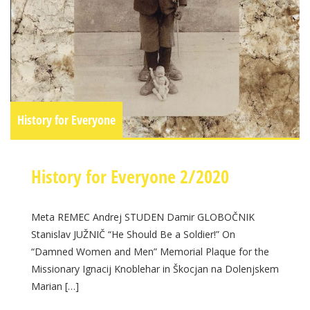
History for Everyone
History for Everyone 2/2020
Meta REMEC Andrej STUDEN Damir GLOBOČNIK
Stanislav JUŽNIČ “He Should Be a Soldier!” On
“Damned Women and Men” Memorial Plaque for the
Missionary Ignacij Knoblehar in Škocjan na Dolenjskem
Marian […]