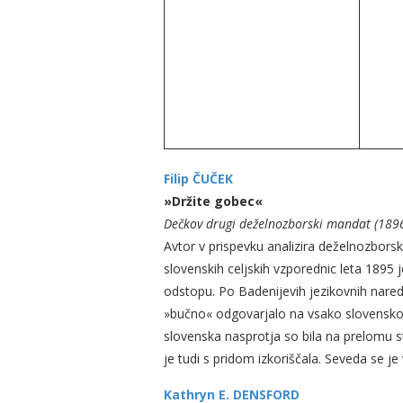
Filip ČUČEK
»Držite gobec«
Dečkov drugi deželnozborski mandat (189
Avtor v prispevku analizira deželnozbo
slovenskih celjskih vzporednic leta 1895 
odstopu. Po Badenijevih jezikovnih nared
»bučno« odgovarjalo na vsako slovensko »
slovenska nasprotja so bila na prelomu 
je tudi s pridom izkoriščala. Seveda se j
Kathryn E. DENSFORD