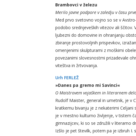
Brambovci v železu
Merilo javne podpore v zaledju v času prve
Med prvo svetovno vojno so se v Avstro-Og
podobo srednjeveških vitezov ali ščito
ljubezni do domovine in ohranjanju obst
zbiranje prostovoljnih prispevkov, izraža
omenjenimi skulpturami z moškimi obeležj
povezanimi slovesnostmi prizadevale ohra
viteštva in žrtvovanja.
Urh FERLEŽ
»Danes pa gremo mi Savinci«
O Maistrovem vojaškem in literarnem delo
Rudolf Maister, general in umetnik, je v C
kratkemu bivanju je z nekaterimi Celjani 
je v mestno kulturno življenje, v tistem 
gimnazijcev, ki so se združili v literarno 
Izšlo je pet številk, potem pa je izbruh I.