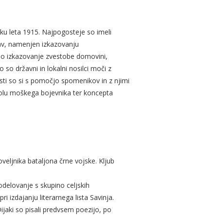
tku leta 1915. Najpogosteje so imeli
av, namenjen izkazovanju
čno izkazovanje zvestobe domovini,
so državni in lokalni nosilci moči z
sti so si s pomočjo spomenikov in z njimi
mbolu moškega bojevnika ter koncepta
oveljnika bataljona črne vojske. Kljub
odelovanje s skupino celjskih
ri izdajanju literarnega lista Savinja.
 Dijaki so pisali predvsem poezijo, po