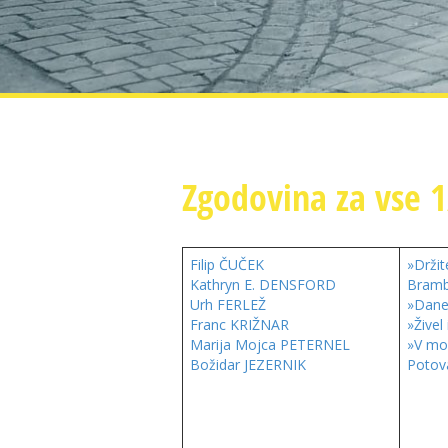
Zgodovina za vse 
Filip ČUČEK
»Drži
Kathryn E. DENSFORD
Bramb
Urh FERLEŽ
»Dane
Franc KRIŽNAR
»Živel
Marija Mojca PETERNEL
»V mo
Božidar JEZERNIK
Potov