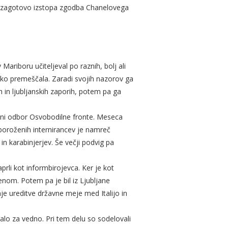
mi zagotovo izstopa zgodba Chanelovega
Mariboru učiteljeval po raznih, bolj ali
sko premeščala. Zaradi svojih nazorov ga
in ljubljanskih zaporih, potem pa ga
iščni odbor Osvobodilne fronte. Meseca
boroženih internirancev je namreč
in karabinjerjev. Še večji podvig pa
zaprli kot informbirojevca. Ker je kot
nom. Potem pa je bil iz Ljubljane
je ureditve državne meje med Italijo in
talo za vedno. Pri tem delu so sodelovali