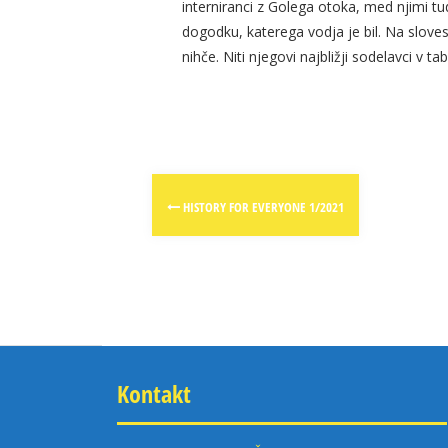
interniranci z Golega otoka, med njimi t
dogodku, katerega vodja je bil. Na slov
nihče. Niti njegovi najbližji sodelavci v ta
Post
HISTORY FOR EVERYONE 1/2021
navigation
Kontakt