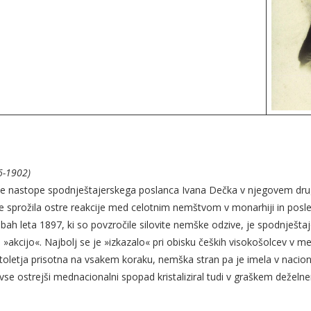
6-1902)
rske nastope spodnještajerskega poslanca Ivana Dečka v njegovem d
je sprožila ostre reakcije med celotnim nemštvom v monarhiji in posle
bah leta 1897, ki so povzročile silovite nemške odzive, je spodnješ
akcijo«. Najbolj se je »izkazalo« pri obisku čeških visokošolcev v m
stoletja prisotna na vsakem koraku, nemška stran pa je imela v nacio
e vse ostrejši mednacionalni spopad kristaliziral tudi v graškem deželn