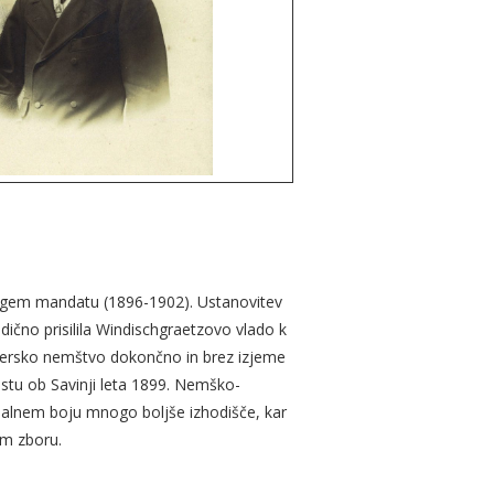
rugem mandatu (1896-1902). Ustanovitev
dično prisilila Windischgraetzovo vlado k
tajersko nemštvo dokončno in brez izjeme
estu ob Savinji leta 1899. Nemško-
nalnem boju mnogo boljše izhodišče, kar
em zboru.