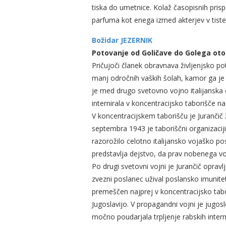
tiska do umetnice. Kolaž časopisnih pri
parfuma kot enega izmed akterjev v tiste
Božidar JEZERNIK
Potovanje od Goličave do Golega ot
Pričujoči članek obravnava življenjsko pot
manj odročnih vaških šolah, kamor ga je 
je med drugo svetovno vojno italijanska 
internirala v koncentracijsko taborišče n
V koncentracijskem taborišču je Jurančič
septembra 1943 je taboriščni organizacij
razorožilo celotno italijansko vojaško po
predstavlja dejstvo, da prav nobenega vojak
Po drugi svetovni vojni je Jurančič opravlj
zvezni poslanec užival poslansko imunite
premeščen najprej v koncentracijsko tabor
Jugoslavijo. V propagandni vojni je jugos
močno poudarjala trpljenje rabskih intern