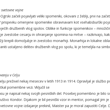
 svetovne vojne
rski začeli pojavljati veliki spomeniki, okovani z žeblji, prvi na zače
v. V prispevku omenjene spomenike obravnavam kot vsehabsburški poj
oječih družbenih vlog spolov. Oblike in funkcije spomenikov – množi
nje zvestobe cesarju in ohranjanje spomina na mrtve – razkrivajo, kako 
i krepili domoljubje in zvestobo monarhiji. Monarhija in lokalne obla
niti ustaljeno delitev družbenih vlog po spolu, ki je temeljila na si
vanju v Celju
elju preživel nekaj mesecev v letih 1913 in 1914. Opravljal je službo p
stkal pomembne vezi. Vključil se
času je napisal nekaj svojih pesniških del. Posebej pomembno je bilo s
društvo Kondor. Dijakom je bil pesniški vzor in mentor, pomagal jim je p
 svetovne vojne izdajanje prekinil, Maister pa je moral zapustiti Celje.