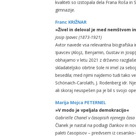
kvaliteti so izstopala dela Frana Roša i
gimnazije.
Franc KRIŽNAR
»Živel in deloval je med nemštvom i
Josip Ipavec (1873-1921)
Avtor navede vsa relevantna biografska in 
Ipavcev (Alojz, Benjamin, Gustav in Josip
obhajamo v letu 2021 z državno razglašen
skladateljsko obrtne šole ni imel za sebo
besedila; med njimi najdemo tudi tako veli
Schönaich-Carolath, J. Rodenberg idr. Nj
ali skoraj neuspešen pa je bil s svojo op
Marija Mojca PETERNEL
»V modo je vpeljala demokracijo«
Gabrielle Chanel v časopisih njenega časa
Članek je nastal na podlagi člankov in no
paleti časopisov – predvsem iz cesarsko-kr