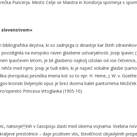
n Srečka Puncerja. Mesto Celje se Maistra in Kondorja spominja s spom
n slovenstvom«
bibliografska dejstva, ki so zadnjega iz dinastije kar štirih zdravnikov
) povzdignila na evropsko raven glasbene ustvarjalnosti. Josip Ipavec 
im Ipavčevim letom, je bil glasbeno najbolj izšolan od vse četverice, 
j nihče med njimi. Josip je tudi edini, ki je največ vokalne glasbe (sa
ka (evropska) pesniška imena kot so to npr. H. Heine, J. W. v. Goethe,
egov kronski življenjski opus je brez dvoma balet-pantomima Možiček 
ero/opereto Princesa Vrtoglavka (1905-10).
vic, natisnjenih v časopisju zlasti med obema vojnama. Vsebina novic 
aljeve prestolnice – daje pozitiven vtis, številčnost objavljenih pris