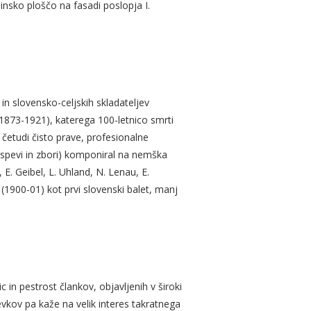
insko ploščo na fasadi poslopja I.
 in slovensko-celjskih skladateljev
(1873-1921), katerega 100-letnico smrti
četudi čisto prave, profesionalne
mospevi in zbori) komponiral na nemška
 E. Geibel, L. Uhland, N. Lenau, E.
(1900-01) kot prvi slovenski balet, manj
in pestrost člankov, objavljenih v široki
pevkov pa kaže na velik interes takratnega