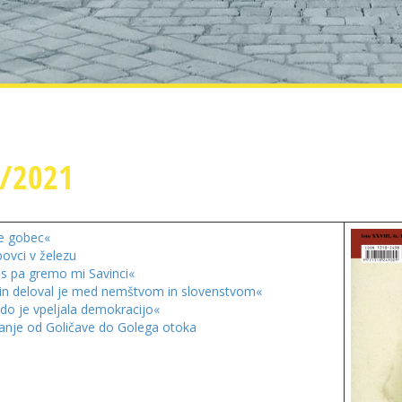
1/2021
te gobec«
ovci v železu
s pa gremo mi Savinci«
 in deloval je med nemštvom in slovenstvom«
do je vpeljala demokracijo«
anje od Goličave do Golega otoka