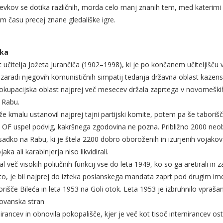
spevkov se dotika različnih, morda celo manj znanih tem, med kateri
m času precej znane gledališke igre.
oka
 učitelja Jožeta Jurančiča (1902–1998), ki je po končanem učiteljišču v 
zaradi njegovih komunističnih simpatij tedanja državna oblast kazen
okupacijska oblast najprej več mesecev držala zaprtega v novomeških 
a Rabu.
 že kmalu ustanovil najprej tajni partijski komite, potem pa še tabor
i OF uspel podvig, kakršnega zgodovina ne pozna. Približno 2000 neo
sadko na Rabu, ki je štela 2200 dobro oboroženih in izurjenih vojakov 
a ali karabinjerja niso likvidirali.
al več visokih političnih funkcij vse do leta 1949, ko so ga aretirali in 
to, je bil najprej do izteka poslanskega mandata zaprt pod drugim ime
išče Bileća in leta 1953 na Goli otok. Leta 1953 je izbruhnilo vprašan
lovanska stran
irancev in obnovila pokopališče, kjer je več kot tisoč internirancev os