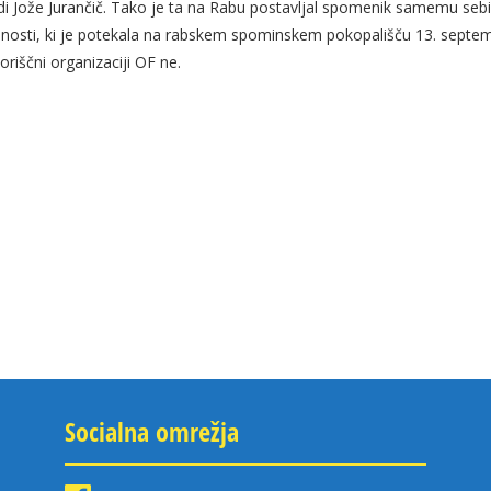
udi Jože Jurančič. Tako je ta na Rabu postavljal spomenik samemu se
esnosti, ki je potekala na rabskem spominskem pokopališču 13. sept
boriščni organizaciji OF ne.
Socialna omrežja