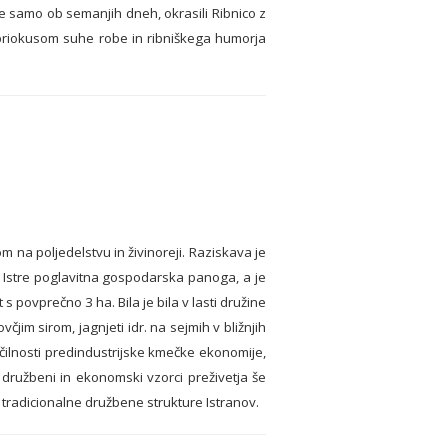
e samo ob semanjih dneh, okrasili Ribnico z
s priokusom suhe robe in ribniškega humorja
 na poljedelstvu in živinoreji. Raziskava je
ke Istre poglavitna gospodarska panoga, a je
povprečno 3 ha. Bila je bila v lasti družine
jim sirom, jagnjeti idr. na sejmih v bližnjih
čilnosti predindustrijske kmečke ekonomije,
i družbeni in ekonomski vzorci preživetja še
 v tradicionalne družbene strukture Istranov.