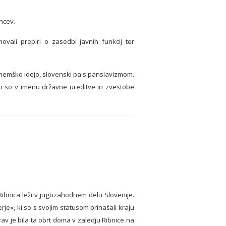
encev.
ali prepiri o zasedbi javnih funkcij ter
konemško idejo, slovenski pa s panslavizmom.
 ko so v imenu državne ureditve in zvestobe
. Ribnica leži v jugozahodnem delu Slovenije.
je«, ki so s svojim statusom prinašali kraju
av je bila ta obrt doma v zaledju Ribnice na