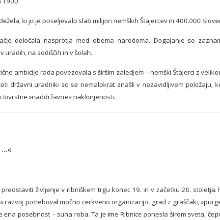
ta 1900
dežela, ki jo je poseljevalo slab milijon nemških Štajercev in 400.000 Slov
ačje določala nasprotja med obema narodoma. Dogajanje so zaznamov
uradih, na sodiščih in v šolah.
ične ambicije rada povezovala s širšim zaledjem – nemški Štajerci z veli
eti državni uradniki so se nemalokrat znašli v nezavidljivem položaju,
livi tovrstne »naddržavne« naklonjenosti.
 …«
predstaviti življenje v ribniškem trgu konec 19. in v začetku 20. stoletja
en« razvoj potreboval močno cerkveno organizacijo, grad z graščaki, »purger
 še ena posebnost – suha roba. Ta je ime Ribnice ponesla širom sveta, čepr