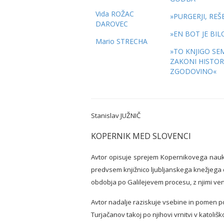
Vida ROŽAC
»PURGERJI, REŠ
DAROVEC
»EN BOT JE BIL
Mario STRECHA
»TO KNJIGO SEM
ZAKONI HISTO
ZGODOVINO«
Stanislav JUŽNIČ
KOPERNIK MED SLOVENCI
Avtor opisuje sprejem Kopernikovega nauka
predvsem knjižnico ljubljanskega knežjega dv
obdobja po Galilejevem procesu, z njimi ve
Avtor nadalje raziskuje vsebine in pomen po
Turjačanov takoj po njihovi vrnitvi v katol