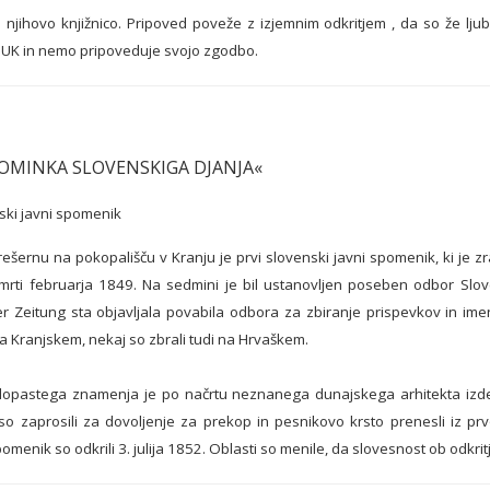
in njihovo knjižnico. Pripoved poveže z izjemnim odkritjem , da so že ljub
 NUK in nemo pripoveduje svojo zgodbo.
POMINKA SLOVENSKIGA DJANJA«
ski javni spomenik
ešernu na pokopališču v Kranju je prvi slovenski javni spomenik, ki je
mrti februarja 1849. Na sedmini je bil ustanovljen poseben odbor Slove
r Zeitung sta objavljala povabila odbora za zbiranje prispevkov in ime
a Kranjskem, nekaj so zbrali tudi na Hrvaškem.
lopastega znamenja je po načrtu neznanega dunajskega arhitekta izdel
 so zaprosili za dovoljenje za prekop in pesnikovo krsto prenesli i
menik so odkrili 3. julija 1852. Oblasti so menile, da slovesnost ob odkritj