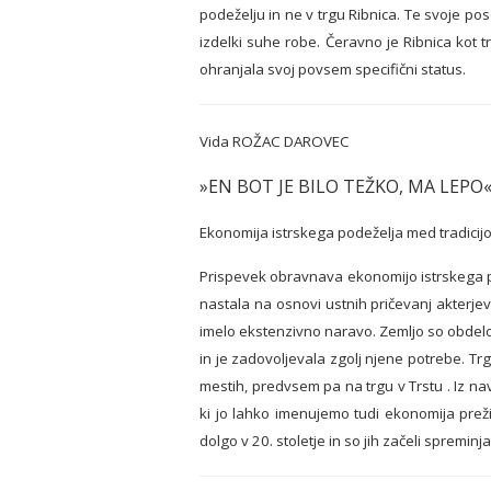
podeželju in ne v trgu Ribnica. Te svoje p
izdelki suhe robe. Čeravno je Ribnica kot 
ohranjala svoj povsem specifični status.
Vida ROŽAC DAROVEC
»EN BOT JE BILO TEŽKO, MA LEPO
Ekonomija istrskega podeželja med tradicijo 
Prispevek obravnava ekonomijo istrskega pod
nastala na osnovi ustnih pričevanj akterjev
imelo ekstenzivno naravo. Zemljo so obdelov
in je zadovoljevala zgolj njene potrebe. Trg
mestih, predvsem pa na trgu v Trstu . Iz n
ki jo lahko imenujemo tudi ekonomija preživ
dolgo v 20. stoletje in so jih začeli spremin