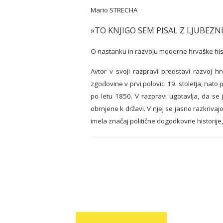
Mario STRECHA
»TO KNJIGO SEM PISAL Z LJUBEZ
O nastanku in razvoju moderne hrvaške histo
Avtor v svoji razpravi predstavi razvoj hr
zgodovine v prvi polovici 19. stoletja, nat
po letu 1850. V razpravi ugotavlja, da se 
obrnjene k državi. V njej se jasno razkrivaj
imela značaj politične dogodkovne historije,
Post