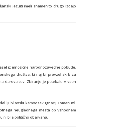
ljanski jezuiti imeli znamenito drugo izdajo
 zrasel iz množične narodnozavedne pobude.
nskega društva, ki naj bi prevzel skrb za
na darovalcev. Zbiranje je potekalo v vseh
al ljubljanski kamnosek Ignacij Toman ml.
z prvotnega neuglednega mesta ob vzhodnem
u ni bila politično obarvana.