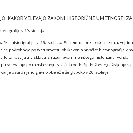
NIJO, KAKOR VELEVAJO ZAKONI HISTORIČNE UMETNOSTI 
riografije v 19. stoletju
vaške historigrafije v 19. stoletju. Pri tem najprej oriše njen razvoj
o pa se podrobneje posveti procesu oblikovanja hrvaške historiografije v mo
je le-ta razvijala v skladu z razumevanji nemškega historizma, vendar ni
o prizadevanja po raziskovanju različnih področij družbenega življenja v pr
 kar je ostalo njeno glavno obeležje še globoko v 20. stoletje.