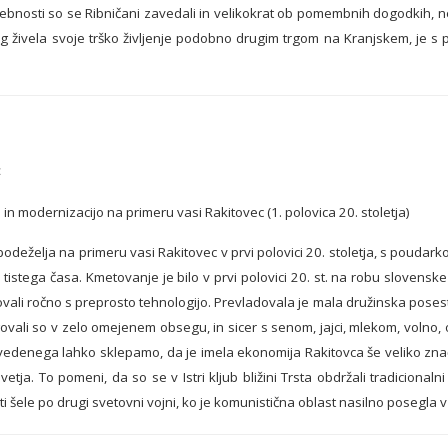
osebnosti so se Ribničani zavedali in velikokrat ob pomembnih dogodkih, n
trg živela svoje trško življenje podobno drugim trgom na Kranjskem, je 
«
in modernizacijo na primeru vasi Rakitovec (1. polovica 20. stoletja)
eželja na primeru vasi Rakitovec v prvi polovici 20. stoletja, s poudarkom
 tistega časa. Kmetovanje je bilo v prvi polovici 20. st. na robu slovens
ali ročno s preprosto tehnologijo. Prevladovala je mala družinska posest s 
ovali so v zelo omejenem obsegu, in sicer s senom, jajci, mlekom, volno, ovč
avedenega lahko sklepamo, da je imela ekonomija Rakitovca še veliko zna
etja. To pomeni, da so se v Istri kljub bližini Trsta obdržali tradicionaln
jati šele po drugi svetovni vojni, ko je komunistična oblast nasilno posegla