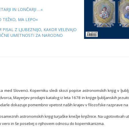
ETARJI IN LONČARJI …«
O TEŽKO, MA LEPO«
 PISAL Z LJUBEZNIJO, KAKOR VELEVAJO
RIČNE UMETNOSTI ZA NARODNO
 med Slovenci. Koperniku sledi skozi popise astronomskih knjig v ljublj
orca, Mayerjev prodajni katalog iz leta 1678 in knjige ljubljanskih jezuito
ndarle dokazuje pomembno vpetost naših krajev v filozofske razprave na 
sameznih astronomskih knjig turjaške knežje knjižnice. Na ugotovitvah utem
iško vero in še posebej o njihovem odnosu do kopernikanizma.