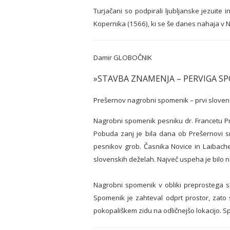
Turjačani so podpirali ljubljanske jezuite 
Kopernika (1566), ki se še danes nahaja v
Damir GLOBOČNIK
»STAVBA ZNAMENJA – PERVIGA S
Prešernov nagrobni spomenik – prvi sloven
Nagrobni spomenik pesniku dr. Francetu Pr
Pobuda zanj je bila dana ob Prešernovi s
pesnikov grob. Časnika Novice in Laibache
slovenskih deželah. Največ uspeha je bilo n
Nagrobni spomenik v obliki preprostega s
Spomenik je zahteval odprt prostor, zato
pokopališkem zidu na odličnejšo lokacijo. Spo