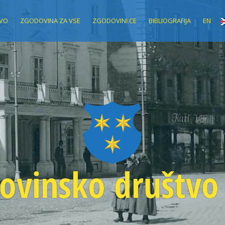
VO
ZGODOVINA ZA VSE
ZGODOVINI.CE
BIBLIOGRAFIJA
EN
ovinsko društvo 