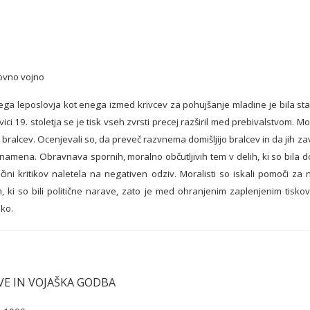
tovno vojno
leposlovja kot enega izmed krivcev za pohujšanje mladine je bila stalni
ici 19. stoletja se je tisk vseh zvrsti precej razširil med prebivalstvom. 
nogo bralcev. Ocenjevali so, da preveč razvnema domišljijo bralcev in da jih z
namena. Obravnava spornih, moralno občutljivih tem v delih, ki so bila do
večini kritikov naletela na negativen odziv. Moralisti so iskali pomoči z
ki so bili politične narave, zato je med ohranjenim zaplenjenim tisko
ko.
VE IN VOJAŠKA GODBA