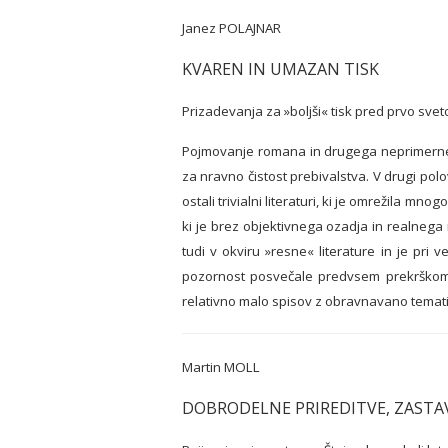
Janez POLAJNAR
KVAREN IN UMAZAN TISK
Prizadevanja za »boljši« tisk pred prvo sve
Pojmovanje romana in drugega neprimernega 
za nravno čistost prebivalstva. V drugi polov
ostali trivialni literaturi, ki je omrežila m
ki je brez objektivnega ozadja in realnega 
tudi v okviru »resne« literature in je pri 
pozornost posvečale predvsem prekrškom, 
relativno malo spisov z obravnavano temati
Martin MOLL
DOBRODELNE PRIREDITVE, ZASTA