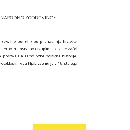
ZA NARODNO ZGODOVINO«
 in rojevanje potrebe po poznavanju hrvaške
derno znanstveno disciplino , ki se je začel
 proizvajala samo ozke politične historije,
eteklosti. Toda kljub vsemu je v 19. stoletju