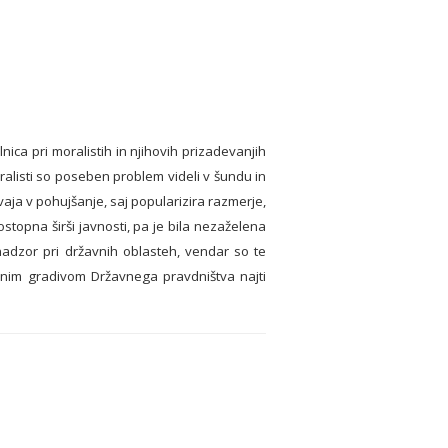
ca pri moralistih in njihovih prizadevanjih
Moralisti so poseben problem videli v šundu in
avaja v pohujšanje, saj popularizira razmerje,
stopna širši javnosti, pa je bila nezaželena
a nadzor pri državnih oblasteh, vendar so te
vnim gradivom Državnega pravdništva najti