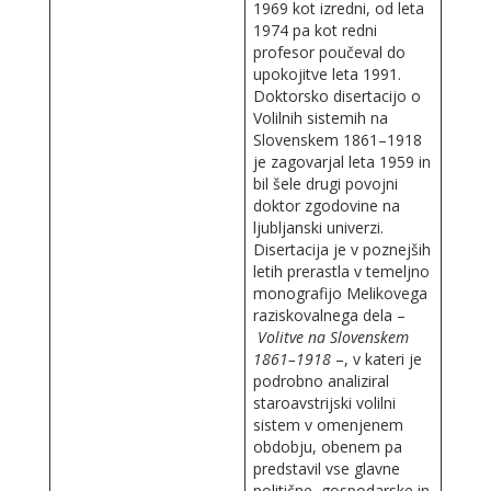
1969 kot izredni, od leta
1974 pa kot redni
profesor poučeval do
upokojitve leta 1991.
Doktorsko disertacijo o
Volilnih sistemih na
Slovenskem 1861–1918
je zagovarjal leta 1959 in
bil šele drugi povojni
doktor zgodovine na
ljubljanski univerzi.
Disertacija je v poznejših
letih prerastla v temeljno
monografijo Melikovega
raziskovalnega dela –
Volitve na Slovenskem
1861–1918
–, v kateri je
podrobno analiziral
staroavstrijski volilni
sistem v omenjenem
obdobju, obenem pa
predstavil vse glavne
politične, gospodarske in