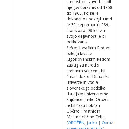
samostojni zavod, je bil
njegov upravnik od 1958
do 1965, ko se je
dokončno upokojil. Umrl
je 30. septembra 1989,
star skoraj 98 let. Za
svojo dejavnost je bil
odlikovan s
češkoslovaškim Redom
belega leva, z
jugoslovanskim Redom
zaslug za narod s
srebrnim vencem, bil
častni doktor Dunajske
univerze in vodja
slovenskega oddelka
dunajske univerzitetne
knjižnice. Janko Orožen
je bil častni občan
Občine Hrastnik in
Mestne občine Celje.
(
OROŽEN, Janko | Obrazi
slovenskih pokrajin
)