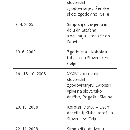
slovenskih
zgodovinarjev: Ženske
skozi zgodovino, Celje
9. 4. 2005
Simpozij o življenju in
delu dr. Štefana
Kočevarja, Središče ob
Dravi
19. 6. 2008
Zgodovina alkohola in
tobaka na Slovenskem,
Celje
16.–18. 10. 2008
XXXIV. zborovanje
slovenskih
zgodovinarjev: Evropski
vplivi na slovensko
družbo, Rogaška Slatina
20. 10. 2008
Korotan v srcu – Osem
desetletij Kluba koroških
Slovencev, Celje
22. 11. 2008
Simpozij o dr. Ivanu