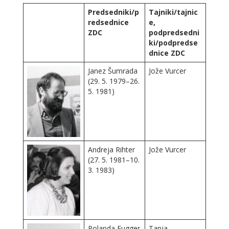
Predsedniki/p
Tajniki/tajnic
redsednice
e,
ZDC
podpredsedni
ki/podpredse
dnice ZDC
Janez Šumrada
Jože Vurcer
(29. 5. 1979–26.
5. 1981)
Andreja Rihter
Jože Vurcer
(27. 5. 1981–10.
3. 1983)
Rolanda Fugger
Tanja