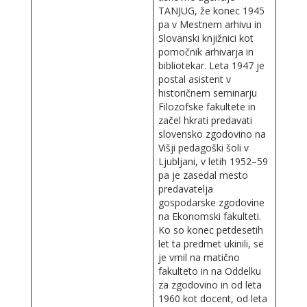
TANJUG, že konec 1945
pa v Mestnem arhivu in
Slovanski knjižnici kot
pomočnik arhivarja in
bibliotekar. Leta 1947 je
postal asistent v
historičnem seminarju
Filozofske fakultete in
začel hkrati predavati
slovensko zgodovino na
Višji pedagoški šoli v
Ljubljani, v letih 1952–59
pa je zasedal mesto
predavatelja
gospodarske zgodovine
na Ekonomski fakulteti.
Ko so konec petdesetih
let ta predmet ukinili, se
je vrnil na matično
fakulteto in na Oddelku
za zgodovino in od leta
1960 kot docent, od leta