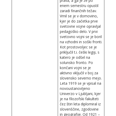
prava, a ga je že po
enem semestru opustil
zaradi finančnih težav.
Vrnil se je v domovino,
kjer je do začetka prve
svetovne vojne opravljal
pedagoško delo. V prvi
svetovno vojni se je boril
na vzhodni in soški fronti.
Kot prostovoljec se je
priključil t.i. češki legiji, s
katero je odšel na
solunsko fronto. Po
končani vojni se je
aktivno vključil v boj za
slovensko severno mejo.
Leta 1919 se je vpisal na
novoustanovljeno
Univerzo v Ljubljani, kjer
je na filozofski fakulteti
čez štiri leta diplomiral iz
slovenščine, zgodovine
in geografije. Od 1921 –