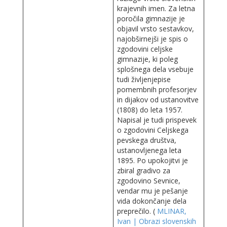
krajevnih imen. Za letna
poročila gimnazije je
objavil vrsto sestavkov,
najobširnejši je spis o
zgodovini celjske
gimnazije, ki poleg
splošnega dela vsebuje
tudi življenjepise
pomembnih profesorjev
in dijakov od ustanovitve
(1808) do leta 1957.
Napisal je tudi prispevek
o zgodovini Celjskega
pevskega društva,
ustanovljenega leta
1895. Po upokojitvi je
zbiral gradivo za
zgodovino Sevnice,
vendar mu je pešanje
vida dokončanje dela
preprečilo. (
MLINAR,
Ivan | Obrazi slovenskih