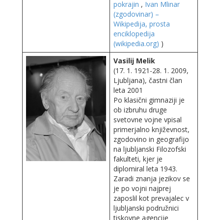
pokrajin
,
Ivan Mlinar
(zgodovinar) –
Wikipedija, prosta
enciklopedija
(wikipedia.org)
)
Vasilij Melik
(17. 1. 1921-28. 1. 2009,
Ljubljana), častni član
leta 2001
Po klasični gimnaziji je
ob izbruhu druge
svetovne vojne vpisal
primerjalno književnost,
zgodovino in geografijo
na ljubljanski Filozofski
fakulteti, kjer je
diplomiral leta 1943.
Zaradi znanja jezikov se
je po vojni najprej
zaposlil kot prevajalec v
ljubljanski podružnici
tiskovne agencije