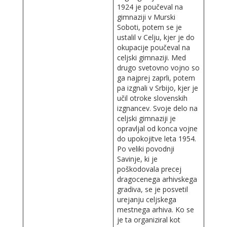
1924 je poučeval na
gimnaziji v Murski
Soboti, potem se je
ustalil v Celju, kjer je do
okupacije poučeval na
celjski gimnaziji. Med
drugo svetovno vojno so
ga najprej zaprli, potem
pa izgnali v Srbijo, kjer je
učil otroke slovenskih
izgnancev. Svoje delo na
celjski gimnaziji je
opravljal od konca vojne
do upokojitve leta 1954.
Po veliki povodnji
Savinje, ki je
poškodovala precej
dragocenega arhivskega
gradiva, se je posvetil
urejanju celjskega
mestnega arhiva. Ko se
je ta organiziral kot