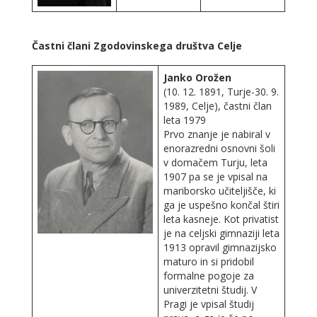
Častni člani Zgodovinskega društva Celje
Janko Orožen
(10. 12. 1891, Turje-30. 9.
1989, Celje), častni član
leta 1979
Prvo znanje je nabiral v
enorazredni osnovni šoli
v domačem Turju, leta
1907 pa se je vpisal na
mariborsko učiteljišče, ki
ga je uspešno končal štiri
leta kasneje. Kot privatist
je na celjski gimnaziji leta
1913 opravil gimnazijsko
maturo in si pridobil
formalne pogoje za
univerzitetni študij. V
Pragi je vpisal študij