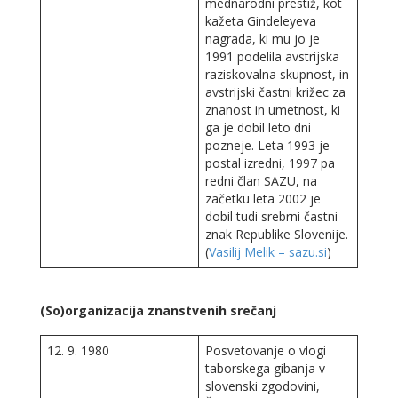
mednarodni prestiž, kot
kažeta Gindeleyeva
nagrada, ki mu jo je
1991 podelila avstrijska
raziskovalna skupnost, in
avstrijski častni križec za
znanost in umetnost, ki
ga je dobil leto dni
pozneje. Leta 1993 je
postal izredni, 1997 pa
redni član SAZU, na
začetku leta 2002 je
dobil tudi srebrni častni
znak Republike Slovenije.
(
Vasilij Melik – sazu.si
)
(So)organizacija znanstvenih srečanj
12. 9. 1980
Posvetovanje o vlogi
taborskega gibanja v
slovenski zgodovini,