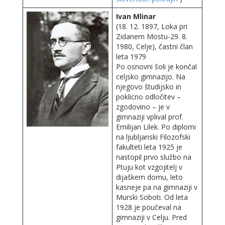
Ivan Mlinar
(18. 12. 1897, Loka pri
Zidanem Mostu-29. 8.
1980, Celje), častni član
leta 1979
Po osnovni šoli je končal
celjsko gimnazijo. Na
njegovo študijsko in
poklicno odločitev –
zgodovino – je v
gimnaziji vplival prof.
Emilijan Lilek. Po diplomi
na ljubljanski Filozofski
fakulteti leta 1925 je
nastopil prvo službo na
Ptuju kot vzgojitelj v
dijaškem domu, leto
kasneje pa na gimnaziji v
Murski Soboti. Od leta
1928 je poučeval na
gimnaziji v Celju. Pred