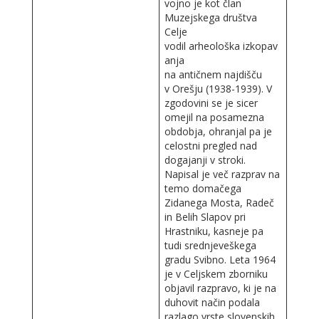
vojno je kot član
Muzejskega društva
Celje
vodil arheološka izkopav
anja
na antičnem najdišču
v Orešju (1938-1939). V
zgodovini se je sicer
omejil na posamezna
obdobja, ohranjal pa je
celostni pregled nad
dogajanji v stroki.
Napisal je več razprav na
temo domačega
Zidanega Mosta, Radeč
in Belih Slapov pri
Hrastniku, kasneje pa
tudi srednjeveškega
gradu Svibno. Leta 1964
je v Celjskem zborniku
objavil razpravo, ki je na
duhovit način podala
razlago vrste slovenskih