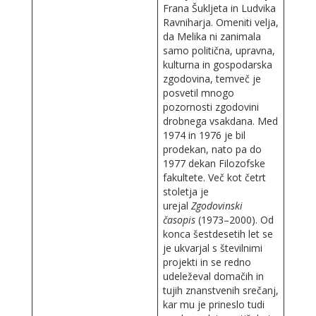
Frana Šukljeta in Ludvika
Ravniharja. Omeniti velja,
da Melika ni zanimala
samo politična, upravna,
kulturna in gospodarska
zgodovina, temveč je
posvetil mnogo
pozornosti zgodovini
drobnega vsakdana. Med
1974 in 1976 je bil
prodekan, nato pa do
1977 dekan Filozofske
fakultete. Več kot četrt
stoletja je
urejal
Zgodovinski
časopis
(1973–2000). Od
konca šestdesetih let se
je ukvarjal s številnimi
projekti in se redno
udeleževal domačih in
tujih znanstvenih srečanj,
kar mu je prineslo tudi