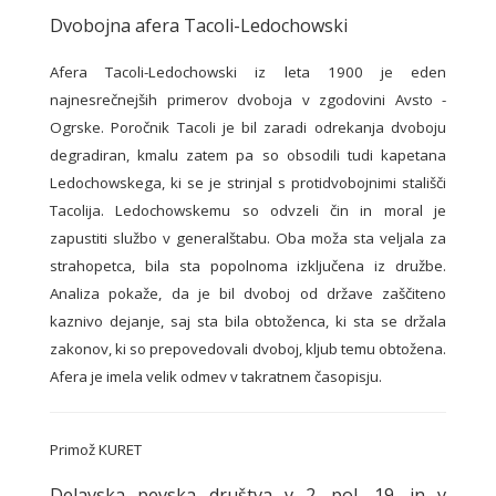
Dvobojna afera Tacoli-Ledochowski
Afera Tacoli-Ledochowski iz leta 1900 je eden
najnesrečnejših primerov dvoboja v zgodovini Avsto -
Ogrske. Poročnik Tacoli je bil zaradi odrekanja dvoboju
degradiran, kmalu zatem pa so obsodili tudi kapetana
Ledochowskega, ki se je strinjal s protidvobojnimi stališči
Tacolija. Ledochowskemu so odvzeli čin in moral je
zapustiti službo v generalštabu. Oba moža sta veljala za
strahopetca, bila sta popolnoma izključena iz družbe.
Analiza pokaže, da je bil dvoboj od države zaščiteno
kaznivo dejanje, saj sta bila obtoženca, ki sta se držala
zakonov, ki so prepovedovali dvoboj, kljub temu obtožena.
Afera je imela velik odmev v takratnem časopisju.
Primož KURET
Delavska pevska društva v 2. pol. 19. in v