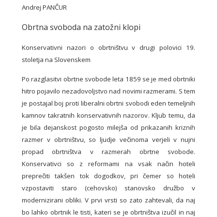
Andrej PANČUR
Obrtna svoboda na zatožni klopi
Konservativni nazori o obrtništvu v drugi polovici 19.
stoletja na Slovenskem
Po razglasitvi obrtne svobode leta 1859 se je med obrtniki
hitro pojavilo nezadovoljstvo nad novimi razmerami. S tem
je postajal boj proti liberalni obrtni svobodi eden temeljnih
kamnov takratnih konservativnih nazorov. Kljub temu, da
je bila dejanskost pogosto milejša od prikazanih kriznih
razmer v obrtništvu, so ljudje večinoma verjeli v nujni
propad obrtništva v razmerah obrtne svobode.
Konservativci so z reformami na vsak način hoteli
preprečiti takšen tok dogodkov, pri čemer so hoteli
vzpostaviti staro (cehovsko) stanovsko družbo v
modernizirani obliki. V prvi vrsti so zato zahtevali, da naj
bo lahko obrtnik le tisti, kateri se je obrtništva izučil in naj