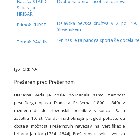
Nataša STARIČ
Dvobojna afera Tacoli-Ledochowski
Sebastjan
HRIBAR
Delavska pevska društva v 2. pol. 19. 
Primož KURET
Slovenskem
“Pri nas je ta panoga sporta še docela n
Tomaž PAVLIN
Igor GRDINA
Prešeren pred Prešernom
Literarna veda je doslej poudarjala samo izjemnost
pesniškega opusa Franceta Prešerna (1800 -1849) v
razmerju do del slovenskih pesnikov s konca 18. in
začetka 19. st. Vendar nadrobnejši pregled pokaže, da
obstaja možnost Prešernovih navezav na verzifikacije
Urbana Jarnika (1784 -1844), Prešernov miselni svet, za