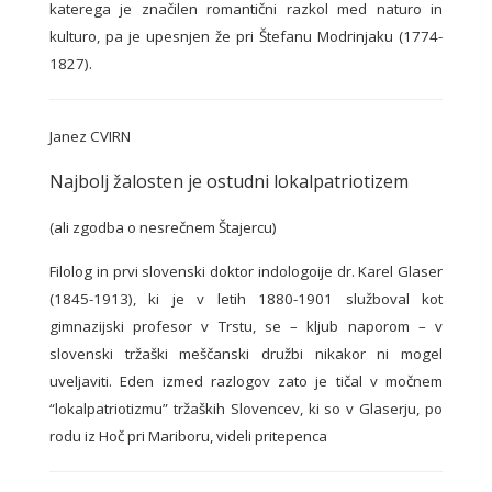
katerega je značilen romantični razkol med naturo in
kulturo, pa je upesnjen že pri Štefanu Modrinjaku (1774-
1827).
Janez CVIRN
Najbolj žalosten je ostudni lokalpatriotizem
(ali zgodba o nesrečnem Štajercu)
Filolog in prvi slovenski doktor indologoije dr. Karel Glaser
(1845-1913), ki je v letih 1880-1901 služboval kot
gimnazijski profesor v Trstu, se – kljub naporom – v
slovenski tržaški meščanski družbi nikakor ni mogel
uveljaviti. Eden izmed razlogov zato je tičal v močnem
“lokalpatriotizmu” tržaških Slovencev, ki so v Glaserju, po
rodu iz Hoč pri Mariboru, videli pritepenca