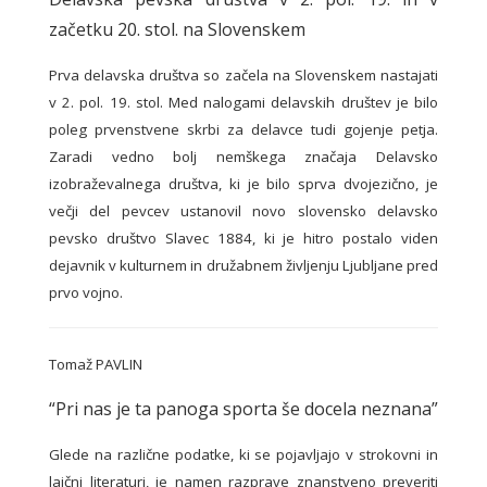
začetku 20. stol. na Slovenskem
Prva delavska društva so začela na Slovenskem nastajati
v 2. pol. 19. stol. Med nalogami delavskih društev je bilo
poleg prvenstvene skrbi za delavce tudi gojenje petja.
Zaradi vedno bolj nemškega značaja Delavsko
izobraževalnega društva, ki je bilo sprva dvojezično, je
večji del pevcev ustanovil novo slovensko delavsko
pevsko društvo Slavec 1884, ki je hitro postalo viden
dejavnik v kulturnem in družabnem življenju Ljubljane pred
prvo vojno.
Tomaž PAVLIN
“Pri nas je ta panoga sporta še docela neznana”
Glede na različne podatke, ki se pojavljajo v strokovni in
laični literaturi, je namen razprave znanstveno preveriti