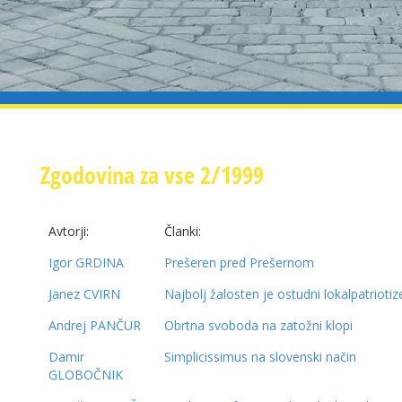
Zgodovina za vse 2/1999
Avtorji:
Članki:
Igor GRDINA
Prešeren pred Prešernom
Janez CVIRN
Najbolj žalosten je ostudni lokalpatrioti
Andrej PANČUR
Obrtna svoboda na zatožni klopi
Damir
Simplicissimus na slovenski način
GLOBOČNIK