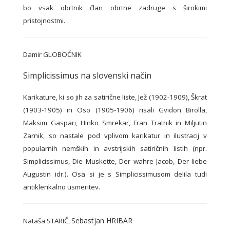
bo vsak obrtnik član obrtne zadruge s širokimi
pristojnostmi.
Damir GLOBOČNIK
Simplicissimus na slovenski način
Karikature, ki so jih za satirične liste, Jež (1902-1909), Škrat
(1903-1905) in Oso (1905-1906) risali Gvidon Birolla,
Maksim Gaspari, Hinko Smrekar, Fran Tratnik in Miljutin
Zarnik, so nastale pod vplivom karikatur in ilustracij v
popularnih nemških in avstrijskih satiričnih listih (npr.
Simplicissimus, Die Muskette, Der wahre Jacob, Der liebe
Augustin idr.). Osa si je s Simplicissimusom delila tudi
antiklerikalno usmeritev.
Sebastjan HRIBAR
Nataša STARIČ,