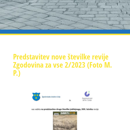
Predstavitev nove številke revije
Zgodovina za vse 2/2023 (Foto M.
P.)