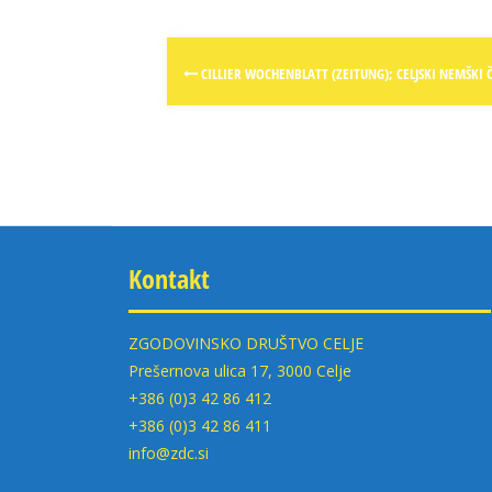
Post
CILLIER WOCHENBLATT (ZEITUNG); CELJSKI NEMŠKI Č
navigation
Kontakt
ZGODOVINSKO DRUŠTVO CELJE
Prešernova ulica 17, 3000 Celje
+386 (0)3 42 86 412
+386 (0)3 42 86 411
info@zdc.si