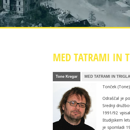
MED TATRAMI IN 
Tone Kregar
MED TATRAMI IN TRIGL
Tonček (Tone) K
Odraščal je p
Srednji družbo
1991/92 vpisal
študijskem let
je spomladi 19