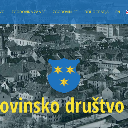
VO
ZGODOVINA ZA VSE
ZGODOVINI.CE
BIBLIOGRAFIJA
EN
ovinsko društvo 