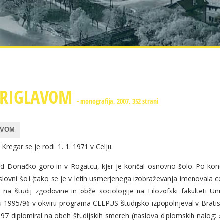
TRIGLAVOM
- monografija, 2007, 352 strani
AVOM
regar se je rodil 1. 1. 1971 v Celju.
od Donačko goro in v Rogatcu, kjer je končal osnovno šolo. Po ko
slovni šoli (tako se je v letih usmerjenega izobraževanja imenovala cel
 na študij zgodovine in obče sociologije na Filozofski fakulteti Un
u 1995/96 v okviru programa CEEPUS študijsko izpopolnjeval v Bratis
97 diplomiral na obeh študijskih smereh (naslova diplomskih nalog: 