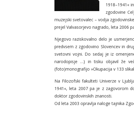
1918–1941« in
zgodovine Celj
muzejski svetovalec – vodja zgodovinsk
prejel Valvasorjevo nagrado, leta 2006 pa
Njegovo raziskovalno delo je usmerjeno
predvsem z zgodovino Slovencev in drugih
svetovni vojni. Do sedaj je iz omenjen
narodopisje …) in tisku objavil že v
(foto)monografijo »Okupacija v 133 slika
Na Filozofski fakulteti Univerze v Ljub
1941«, leta 2007 pa je z zagovorom dok
doktor zgodovinskih znanosti.
Od leta 2003 opravlja naloge tajnika Zgod