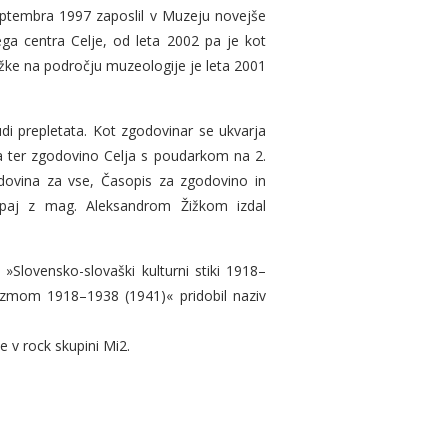
eptembra 1997 zaposlil v Muzeju novejše
ega centra Celje, od leta 2002 pa je kot
ke na področju muzeologije je leta 2001
i prepletata. Kot zgodovinar se ukvarja
tja ter zgodovino Celja s poudarkom na 2.
odovina za vse, Časopis za zgodovino in
kupaj z mag. Aleksandrom Žižkom izdal
»Slovensko-slovaški kulturni stiki 1918–
lizmom 1918–1938 (1941)« pridobil naziv
e v rock skupini Mi2.