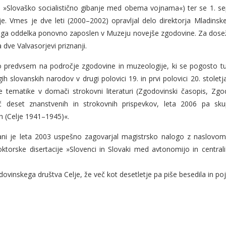
 »Slovaško socialistično gibanje med obema vojnama«) ter se 1. s
e. Vmes je dve leti (2000–2002) opravljal delo direktorja Mladinsk
ega oddelka ponovno zaposlen v Muzeju novejše zgodovine. Za dosež
 dve Valvasorjevi priznanji.
 predvsem na področje zgodovine in muzeologije, ki se pogosto tud
 slovanskih narodov v drugi polovici 19. in prvi polovici 20. stole
e tematike v domači strokovni literaturi (Zgodovinski časopis, Zg
eč deset znanstvenih in strokovnih prispevkov, leta 2006 pa s
h (Celje 1941–1945)«.
ljani je leta 2003 uspešno zagovarjal magistrsko nalogo z naslovom 
torske disertacije »Slovenci in Slovaki med avtonomijo in centra
ovinskega društva Celje, že več kot desetletje pa piše besedila in poj