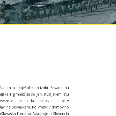
nčanem srednješolskem izobraževanju na
jska I. gimnazija) se je v študijskem letu
iverze v Ljubljani. Kot absolvent se je v
lavi na Slovaškem. Po vrnitvi v domovino
»Slovaško literarno časopisje o Slovencih