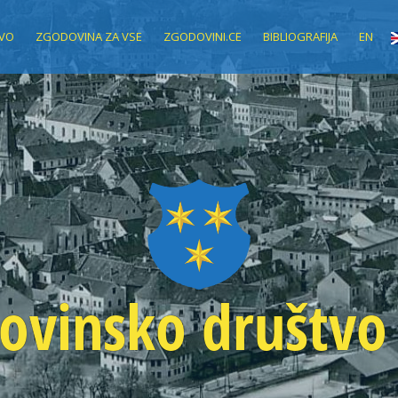
VO
ZGODOVINA ZA VSE
ZGODOVINI.CE
BIBLIOGRAFIJA
EN
ovinsko društvo 