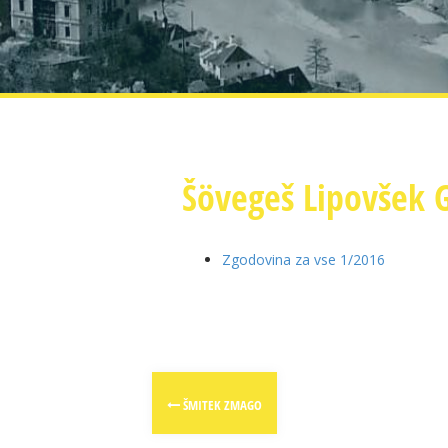
Šövegeš Lipovšek 
Zgodovina za vse 1/2016
Post
ŠMITEK ZMAGO
navigation