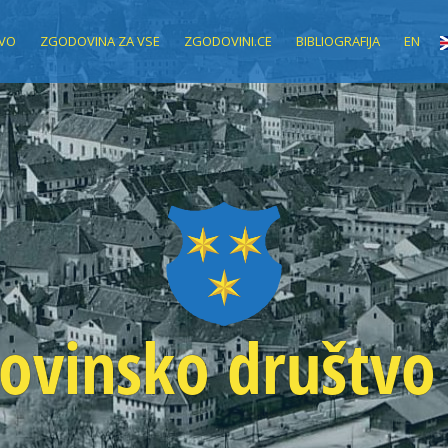
VO
ZGODOVINA ZA VSE
ZGODOVINI.CE
BIBLIOGRAFIJA
EN
ovinsko društvo 