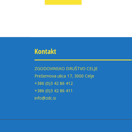
navigation
Kontakt
ZGODOVINSKO DRUŠTVO CELJE
Prešernova ulica 17, 3000 Celje
+386 (0)3 42 86 412
+386 (0)3 42 86 411
info@zdc.si