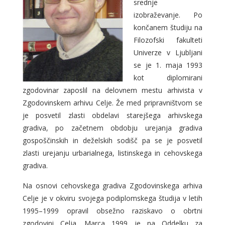
srednje
izobraževanje. Po
končanem študiju na
Filozofski fakulteti
Univerze v Ljubljani
se je 1. maja 1993
kot diplomirani
zgodovinar zaposlil na delovnem mestu arhivista v
Zgodovinskem arhivu Celje. Že med pripravništvom se
je posvetil zlasti obdelavi starejšega arhivskega
gradiva, po začetnem obdobju urejanja gradiva
gospoščinskih in deželskih sodišč pa se je posvetil
zlasti urejanju urbarialnega, listinskega in cehovskega
gradiva.
Na osnovi cehovskega gradiva Zgodovinskega arhiva
Celje je v okviru svojega podiplomskega študija v letih
1995–1999 opravil obsežno raziskavo o obrtni
zgodovini Celja. Marca 1999 je na Oddelku za