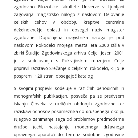
zgodovino Filozofske fakultete Univerze v Ljubljani
zagovarjal magistrsko nalogo z naslovom Delovanje
celjskih cehov v obdobju krepitve centralne
deželnoknežje oblasti in dosegel naziv magister
zgodovine. Dopolnjena magistrska naloga je pod
naslovom Rokodelci mojega mesta leta 2000 izšla v
zbirki Študije Zgodovinskega arhiva Celje. Jeseni 2001
je v sodelovanju s Pokrajinskim muzejem Celje
pripravil razstavo Srečanje s celjskimi rokodelci, ki jo je
pospremil 128 strani obsegajoč katalog.
S svojimi prispevki sodeluje v različnih periodičnih in
monografskih publikacijah, posveča pa se predvsem
iskanju Človeka v različnih obdobjih zgodovine ter
raziskavi odnosov posameznika do družbenega okolja.
Njegovo zanimanje sega od problemov predmoderne
družbe (cehi, nastajanje modernega državnega
upravnega aparata) do tem iz sodobne zgodovine