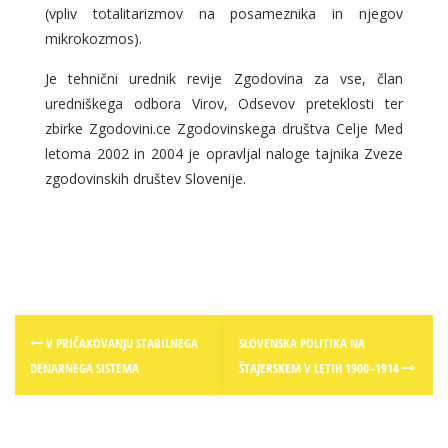
(vpliv totalitarizmov na posameznika in njegov
mikrokozmos).
Je tehnični urednik revije Zgodovina za vse, član
uredniškega odbora Virov, Odsevov preteklosti ter
zbirke Zgodovini.ce Zgodovinskega društva Celje Med
letoma 2002 in 2004 je opravljal naloge tajnika Zveze
zgodovinskih društev Slovenije.
Post
V PRIČAKOVANJU STABILNEGA
SLOVENSKA POLITIKA NA
navigation
DENARNEGA SISTEMA
ŠTAJERSKEM V LETIH 1900–1914