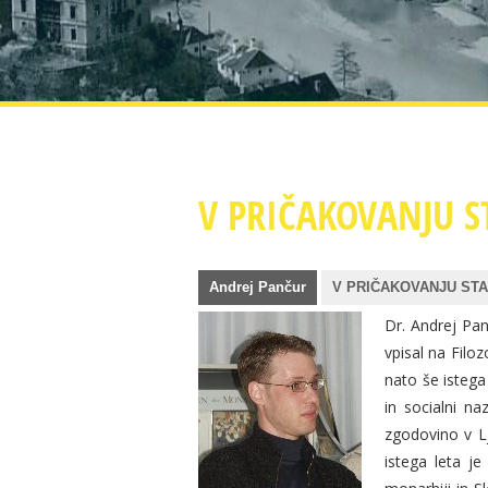
V PRIČAKOVANJU 
Andrej Pančur
V PRIČAKOVANJU ST
Dr. Andrej Pan
vpisal na Filoz
nato še istega
in socialni na
zgodovino v Lj
istega leta je