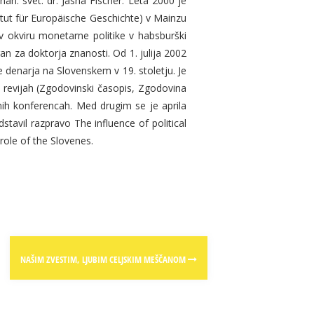
nan. svet. dr. Jasna Fischer. Leta 2000 je
itut für Europäische Geschichte) v Mainzu
v okviru monetarne politike v habsburški
an za doktorja znanosti. Od 1. julija 2002
denarja na Slovenskem v 19. stoletju. Je
 revijah (Zgodovinski časopis, Zgodovina
nih konferencah. Med drugim se je aprila
tavil razpravo The influence of political
role of the Slovenes.
NAŠIM ZVESTIM, LJUBIM CELJSKIM MEŠČANOM