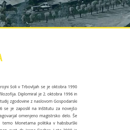
A
rojni šoli v Trbovljah se je oktobra 1990
ilozofija. Diplomiral je 2. oktobra 1996 in
i študij zgodovine z naslovom Gospodarski
6 se je zaposlil na Inštitutu za novejšo
 zagovarjal omenjeno magistrsko delo. Še
ij s temo Monetarna politika v habsburški