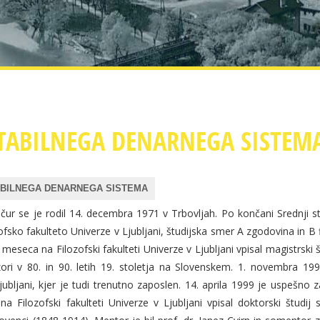
STABILNEGA DENARNEGA SISTEM
ABILNEGA DENARNEGA SISTEMA
čur se je rodil 14. decembra 1971 v Trbovljah. Po končani Srednji st
ofsko fakulteto Univerze v Ljubljani, študijska smer A zgodovina in B f
 meseca na Filozofski fakulteti Univerze v Ljubljani vpisal magistrsk
zori v 80. in 90. letih 19. stoletja na Slovenskem. 1. novembra 199
ubljani, kjer je tudi trenutno zaposlen. 14. aprila 1999 je uspešno
 na Filozofski fakulteti Univerze v Ljubljani vpisal doktorski štud