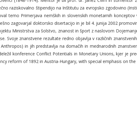
lovenci (1848-1914). Mentor je bil prof. dr. Janez Cvirn in somentor z
čno raziskovalno štipendijo na Inštitutu za evropsko zgodovino (Inst
iskoval temo Primerjava nemških in slovenskih monetarnih konceptov 
ešno zagovarjal doktorsko disertacijo in je bil 4. junija 2002 promovir
ektu Ministrstva za šolstvo, znanost in šport z naslovom Dojemanje 
e. Svoje znanstvene rezultate redno objavlja v različnih znanstvenih
 Anthropos) in jih predstavlja na domačih in mednarodnih znanstve
ležil konference Conflict Potentials in Monetary Unions, kjer je preds
rency reform of 1892 in Austria-Hungary, with special emphasis on the 