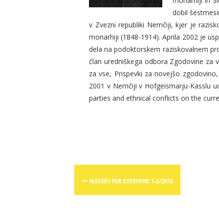
monarhiji in S
dobil šestmese
v Zvezni republiki Nemčiji, kjer je raz
monarhiji (1848-1914). Aprila 2002 je usp
dela na podoktorskem raziskovalnem proj
član uredniškega odbora Zgodovine za vs
za vse, Prispevki za novejšo zgodovino,
2001 v Nemčiji v Hofgeismarju-Kasslu ude
parties and ethnical conflicts on the cur
Post
HISTORY FOR EVERYONE 1-2/2012
navigation