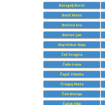
Batagelj Borut
Batič Matic
Batista Eva
Bernot Jan
Blaj Hribar Neja
Čeč Dragica
Čelin Irena
Čepič Zdenko
Črnigoj Meta
Čoh Mateja
Čuček Filip