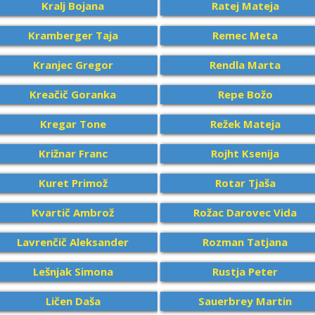
Kralj Bojana
Ratej Mateja
Kramberger Taja
Remec Meta
Kranjec Gregor
Rendla Marta
Kreačič Goranka
Repe Božo
Kregar Tone
Režek Mateja
Križnar Franc
Rojht Ksenija
Kuret Primož
Rotar Tjaša
Kvartič Ambrož
Rožac Darovec Vida
Lavrenčič Aleksander
Rozman Tatjana
Lešnjak Simona
Rustja Peter
Ličen Daša
Sauerbrey Martin