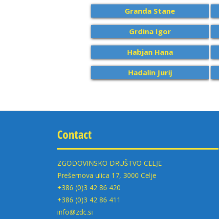
Granda Stane
Grdina Igor
Habjan Hana
Hadalin Jurij
Contact
ZGODOVINSKO DRUŠTVO CELJE
Prešernova ulica 17, 3000 Celje
+386 (0)3 42 86 420
+386 (0)3 42 86 411
info@zdc.si