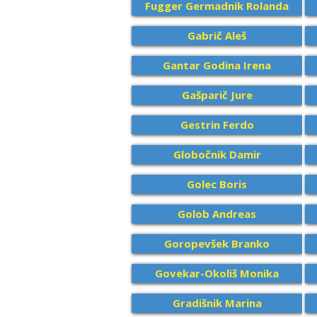
Fugger Germadnik Rolanda
Gabrič Aleš
Gantar Godina Irena
Gašparič Jure
Gestrin Ferdo
Globočnik Damir
Golec Boris
Golob Andreas
Goropevšek Branko
Govekar-Okoliš Monika
Gradišnik Marina