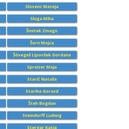
Slovenc Mateja
Sluga Miha
Šmitek Zmago
Šorn Mojca
Šövegeš Lipovšek Gordana
Spreizer Maja
Starič Nataša
Stariha Gorazd
Šteh Bogdan
Steindorff Ludwig
Stergar Katja