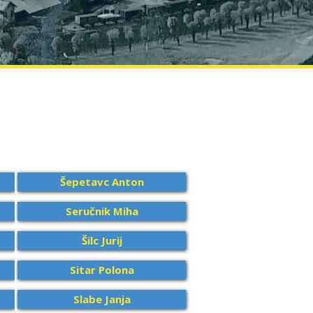
Šepetavc Anton
Seručnik Miha
Šilc Jurij
Sitar Polona
Slabe Janja