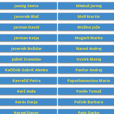
Jaunig Senta
Mlekuž Jernej
Javornik Blaž
Moll Martin
Jerman David
Možina Jože
Jerman Katja
Mugerli Marko
Jezernik Božidar
Nared Andrej
Južnič Stanislav
Ocvirk Matej
Kačičnik Gabrič Alenka
Pančur Andrej
Kavrečič Petra
Papathanassiou Maria
Kerč Anže
Pavlin Tomaž
Keréc Darja
Pečnik Barbara
Kernel Davor
Pejic Darko