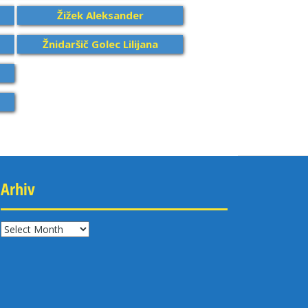
Žižek Aleksander
Žnidaršič Golec Lilijana
Arhiv
Arhiv