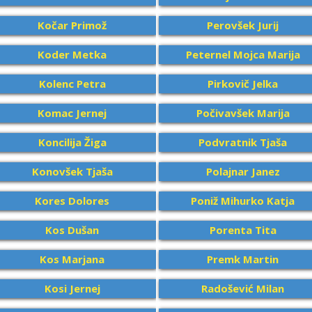
Kočar Primož
Perovšek Jurij
Koder Metka
Peternel Mojca Marija
Kolenc Petra
Pirkovič Jelka
Komac Jernej
Počivavšek Marija
Koncilija Žiga
Podvratnik Tjaša
Konovšek Tjaša
Polajnar Janez
Kores Dolores
Poniž Mihurko Katja
Kos Dušan
Porenta Tita
Kos Marjana
Premk Martin
Kosi Jernej
Radošević Milan