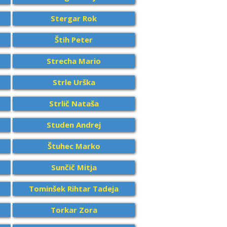
Stergar Rok
Štih Peter
Strecha Mario
Strle Urška
Strlič Nataša
Studen Andrej
Štuhec Marko
Sunčič Mitja
Tominšek Rihtar Tadeja
Torkar Zora