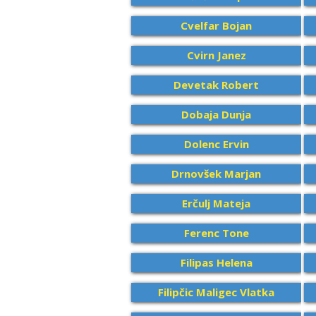
Cvelfar Bojan
Cvirn Janez
Devetak Robert
Dobaja Dunja
Dolenc Ervin
Drnovšek Marjan
Erčulj Mateja
Ferenc Tone
Filipas Helena
Filipčic Maligec Vlatka