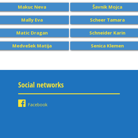
Makuc Neva
Šavnik Mojca
Mally Eva
Scheer Tamara
Matic Dragan
Schneider Karin
Medvešek Matija
Senica Klemen
Social networks
Facebook