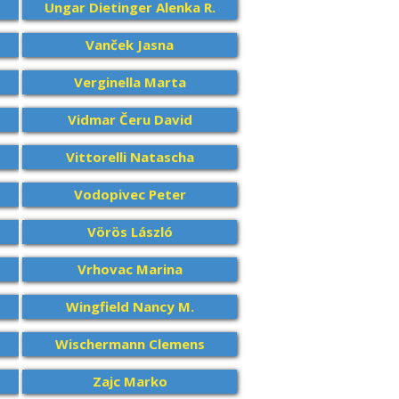
Ungar Dietinger Alenka R.
Vanček Jasna
Verginella Marta
Vidmar Čeru David
Vittorelli Natascha
Vodopivec Peter
Vörös László
Vrhovac Marina
Wingfield Nancy M.
Wischermann Clemens
Zajc Marko