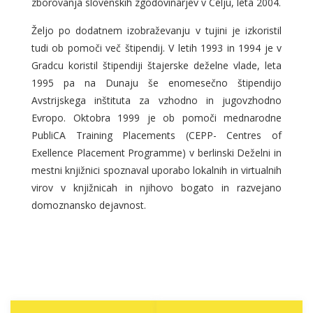
zborovanja slovenskih zgodovinarjev v Celju, leta 2004.
Željo po dodatnem izobraževanju v tujini je izkoristil
tudi ob pomoči več štipendij. V letih 1993 in 1994 je v
Gradcu koristil štipendiji štajerske deželne vlade, leta
1995 pa na Dunaju še enomesečno štipendijo
Avstrijskega inštituta za vzhodno in jugovzhodno
Evropo. Oktobra 1999 je ob pomoči mednarodne
PubliCA Training Placements (CEPP- Centres of
Exellence Placement Programme) v berlinski Deželni in
mestni knjižnici spoznaval uporabo lokalnih in virtualnih
virov v knjižnicah in njihovo bogato in razvejano
domoznansko dejavnost.