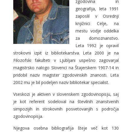
zgodovina in
geografija, leta 1991
zaposlil v Osrednji
knjižnici Celje, na
mestu vodje oddelka
za domoznanstvo.
Leta 1992 je opravil
strokovni izpit iz bibliotekarstva. Leta 2000 je na
Filozofski fakulteti v Ljubljani uspešno zagovarjal
magistrsko nalogo Slovenci na Štajerskem 1907-14 in
pridobil naziv magister zgodovinskih znanosti. Leta
2002 mu je bil podeljen naziv bibliotekar specialist.
Vseskozi je aktiven v slovenskem zgodovinopisju, saj
je kot referent sodeloval na številnih znanstvenih
simpozijih in strokovnih posvetovanjih s področja
zgodovinopisja.
Njegova osebna bibliografija šteje več kot 130