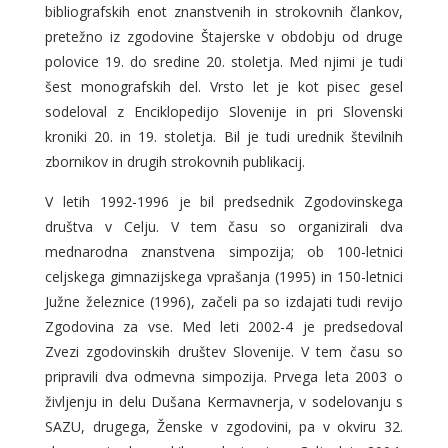
bibliografskih enot znanstvenih in strokovnih člankov,
pretežno iz zgodovine Štajerske v obdobju od druge
polovice 19. do sredine 20. stoletja. Med njimi je tudi
šest monografskih del. Vrsto let je kot pisec gesel
sodeloval z Enciklopedijo Slovenije in pri Slovenski
kroniki 20. in 19. stoletja. Bil je tudi urednik številnih
zbornikov in drugih strokovnih publikacij.
V letih 1992-1996 je bil predsednik Zgodovinskega
društva v Celju. V tem času so organizirali dva
mednarodna znanstvena simpozija; ob 100-letnici
celjskega gimnazijskega vprašanja (1995) in 150-letnici
Južne železnice (1996), začeli pa so izdajati tudi revijo
Zgodovina za vse. Med leti 2002-4 je predsedoval
Zvezi zgodovinskih društev Slovenije. V tem času so
pripravili dva odmevna simpozija. Prvega leta 2003 o
življenju in delu Dušana Kermavnerja, v sodelovanju s
SAZU, drugega, Ženske v zgodovini, pa v okviru 32.