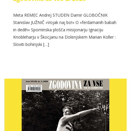
Meta REMEC Andrej STUDEN Damir GLOBOČNIK
Stanislav JUŽNIČ »Vojak naj bo!« O »ferdamanih babah
in dedih« Spominska plošča misijonarju Ignaciju
Knobleharju v Škocjanu na Dolenjskem Marian Koller :
Sloviti bohinjski […]