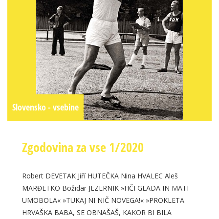
Slovensko - vsebine
Zgodovina za vse 1/2020
Robert DEVETAK Jiří HUTEČKA Nina HVALEC Aleš
MARĐETKO Božidar JEZERNIK »HČI GLADA IN MATI
UMOBOLA« »TUKAJ NI NIČ NOVEGA!« »PROKLETA
HRVAŠKA BABA, SE OBNAŠAŠ, KAKOR BI BILA