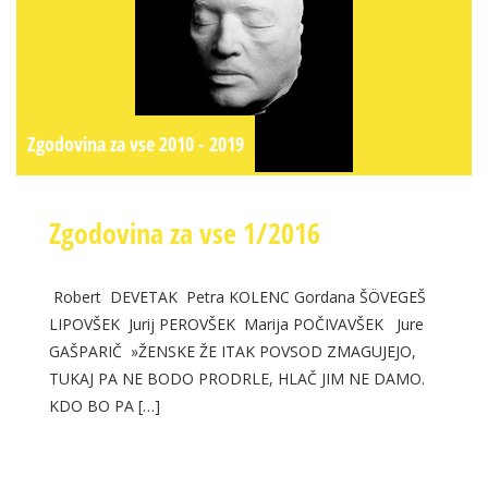
Zgodovina za vse 2010 - 2019
Zgodovina za vse 1/2016
Robert DEVETAK Petra KOLENC Gordana ŠÖVEGEŠ
LIPOVŠEK Jurij PEROVŠEK Marija POČIVAVŠEK Jure
GAŠPARIČ »ŽENSKE ŽE ITAK POVSOD ZMAGUJEJO,
TUKAJ PA NE BODO PRODRLE, HLAČ JIM NE DAMO.
KDO BO PA […]